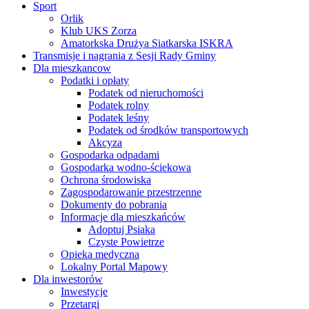
Sport
Orlik
Klub UKS Zorza
Amatorkska Drużya Siatkarska ISKRA
Transmisje i nagrania z Sesji Rady Gminy
Dla mieszkancow
Podatki i opłaty
Podatek od nieruchomości
Podatek rolny
Podatek leśny
Podatek od środków transportowych
Akcyza
Gospodarka odpadami
Gospodarka wodno-ściekowa
Ochrona środowiska
Zagospodarowanie przestrzenne
Dokumenty do pobrania
Informacje dla mieszkańców
Adoptuj Psiaka
Czyste Powietrze
Opieka medyczna
Lokalny Portal Mapowy
Dla inwestorów
Inwestycje
Przetargi