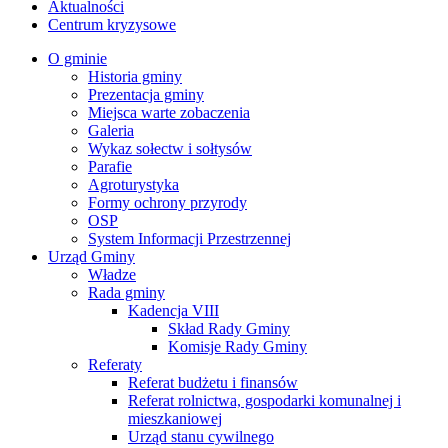
Aktualności
Centrum kryzysowe
O gminie
Historia gminy
Prezentacja gminy
Miejsca warte zobaczenia
Galeria
Wykaz sołectw i sołtysów
Parafie
Agroturystyka
Formy ochrony przyrody
OSP
System Informacji Przestrzennej
Urząd Gminy
Władze
Rada gminy
Kadencja VIII
Skład Rady Gminy
Komisje Rady Gminy
Referaty
Referat budżetu i finansów
Referat rolnictwa, gospodarki komunalnej i
mieszkaniowej
Urząd stanu cywilnego