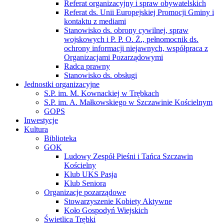
Referat organizacyjny i spraw obywatelskich
Referat ds. Unii Europejskiej Promocji Gminy i
kontaktu z mediami
Stanowisko ds. obrony cywilnej, spraw
wojskowych i P. P. O. Ż., pełnomocnik ds.
ochrony informacji niejawnych, współpraca z
Organizacjami Pozarządowymi
Radca prawny
Stanowisko ds. obsługi
Jednostki organizacyjne
S.P. im. M. Kownackiej w Trębkach
S.P. im. A. Małkowskiego w Szczawinie Kościelnym
GOPS
Inwestycje
Kultura
Biblioteka
GOK
Ludowy Zespół Pieśni i Tańca Szczawin
Kościelny
Klub UKS Pasja
Klub Seniora
Organizacje pozarządowe
Stowarzyszenie Kobiety Aktywne
Koło Gospodyń Wiejskich
Świetlica Trębki