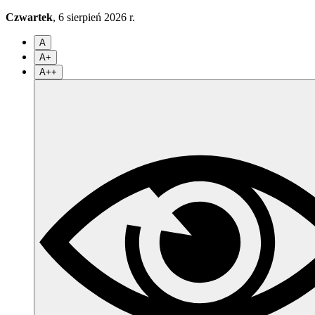
Czwartek
, 6 sierpień 2026 r.
A
A+
A++