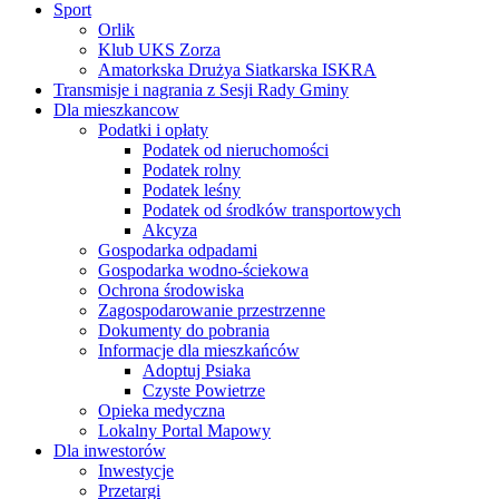
Sport
Orlik
Klub UKS Zorza
Amatorkska Drużya Siatkarska ISKRA
Transmisje i nagrania z Sesji Rady Gminy
Dla mieszkancow
Podatki i opłaty
Podatek od nieruchomości
Podatek rolny
Podatek leśny
Podatek od środków transportowych
Akcyza
Gospodarka odpadami
Gospodarka wodno-ściekowa
Ochrona środowiska
Zagospodarowanie przestrzenne
Dokumenty do pobrania
Informacje dla mieszkańców
Adoptuj Psiaka
Czyste Powietrze
Opieka medyczna
Lokalny Portal Mapowy
Dla inwestorów
Inwestycje
Przetargi