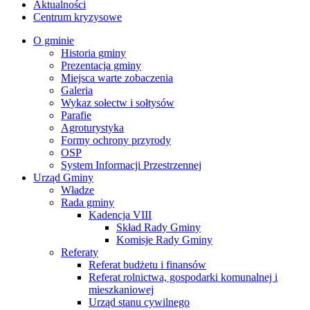
Aktualności
Centrum kryzysowe
O gminie
Historia gminy
Prezentacja gminy
Miejsca warte zobaczenia
Galeria
Wykaz sołectw i sołtysów
Parafie
Agroturystyka
Formy ochrony przyrody
OSP
System Informacji Przestrzennej
Urząd Gminy
Władze
Rada gminy
Kadencja VIII
Skład Rady Gminy
Komisje Rady Gminy
Referaty
Referat budżetu i finansów
Referat rolnictwa, gospodarki komunalnej i
mieszkaniowej
Urząd stanu cywilnego