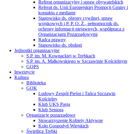
Referat organizacyjny i spraw obywatelskich
Referat ds. Unii Europejskiej Promocji Gminy i
kontaktu z mediami
Stanowisko ds. obrony cywilnej, spraw
wojskowych i P. P. O. Ż., pełnomocnik ds.
ochrony informacji niejawnych, współpraca z
Organizacjami Pozarządowymi
Radca prawny
Stanowisko ds. obsługi
Jednostki organizacyjne
S.P. im. M. Kownackiej w Trębkach
S.P. im. A. Małkowskiego w Szczawinie Kościelnym
GOPS
Inwestycje
Kultura
Biblioteka
GOK
Ludowy Zespół Pieśni i Tańca Szczawin
Kościelny
Klub UKS Pasja
Klub Seniora
Organizacje pozarządowe
Stowarzyszenie Kobiety Aktywne
Koło Gospodyń Wiejskich
Świetlica Trębki