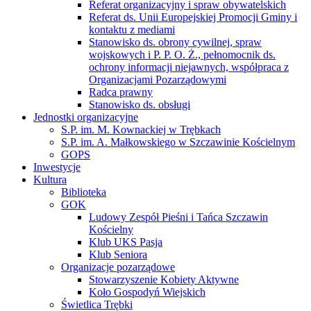
Referat organizacyjny i spraw obywatelskich
Referat ds. Unii Europejskiej Promocji Gminy i
kontaktu z mediami
Stanowisko ds. obrony cywilnej, spraw
wojskowych i P. P. O. Ż., pełnomocnik ds.
ochrony informacji niejawnych, współpraca z
Organizacjami Pozarządowymi
Radca prawny
Stanowisko ds. obsługi
Jednostki organizacyjne
S.P. im. M. Kownackiej w Trębkach
S.P. im. A. Małkowskiego w Szczawinie Kościelnym
GOPS
Inwestycje
Kultura
Biblioteka
GOK
Ludowy Zespół Pieśni i Tańca Szczawin
Kościelny
Klub UKS Pasja
Klub Seniora
Organizacje pozarządowe
Stowarzyszenie Kobiety Aktywne
Koło Gospodyń Wiejskich
Świetlica Trębki