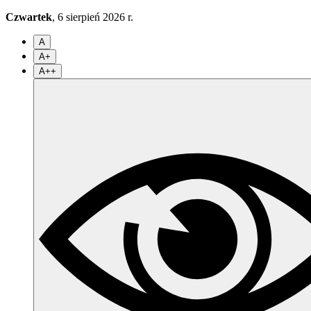
Czwartek
, 6 sierpień 2026 r.
A
A+
A++