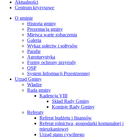
Aktualności
Centrum kryzysowe
O gminie
Historia gminy
Prezentacja gminy
Miejsca warte zobaczenia
Galeria
Wykaz sołectw i sołtysów
Parafie
Agroturystyka
Formy ochrony przyrody
OSP
System Informacji Przestrzennej
Urząd Gminy
Władze
Rada gminy
Kadencja VIII
Skład Rady Gminy
Komisje Rady Gminy
Referaty
Referat budżetu i finansów
Referat rolnictwa, gospodarki komunalnej i
mieszkaniowej
Urząd stanu cywilnego