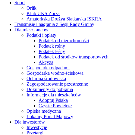
Sport
Orlik
Klub UKS Zorza
Amatorkska Drużya Siatkarska ISKRA
Transmisje i nagrania z Sesji Rady Gminy
Dla mieszkancow
Podatki i opłaty
Podatek od nieruchomości
Podatek rolny
Podatek leśny
Podatek od środków transportowych
Akcyza
Gospodarka odpadami
Gospodarka wodno-ściekowa
Ochrona środowiska
Zagospodarowanie przestrzenne
Dokumenty do pobrania
Informacje dla mieszkańców
Adoptuj Psiaka
Czyste Powietrze
Opieka medyczna
Lokalny Portal Mapowy
Dla inwestorów
Inwestycje
Przetargi