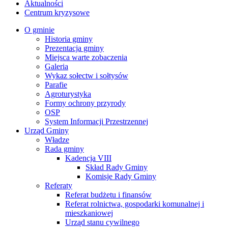
Aktualności
Centrum kryzysowe
O gminie
Historia gminy
Prezentacja gminy
Miejsca warte zobaczenia
Galeria
Wykaz sołectw i sołtysów
Parafie
Agroturystyka
Formy ochrony przyrody
OSP
System Informacji Przestrzennej
Urząd Gminy
Władze
Rada gminy
Kadencja VIII
Skład Rady Gminy
Komisje Rady Gminy
Referaty
Referat budżetu i finansów
Referat rolnictwa, gospodarki komunalnej i
mieszkaniowej
Urząd stanu cywilnego