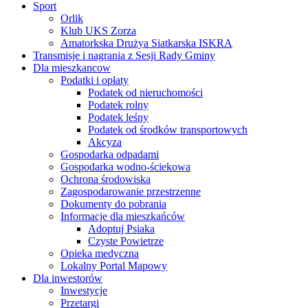
Sport
Orlik
Klub UKS Zorza
Amatorkska Drużya Siatkarska ISKRA
Transmisje i nagrania z Sesji Rady Gminy
Dla mieszkancow
Podatki i opłaty
Podatek od nieruchomości
Podatek rolny
Podatek leśny
Podatek od środków transportowych
Akcyza
Gospodarka odpadami
Gospodarka wodno-ściekowa
Ochrona środowiska
Zagospodarowanie przestrzenne
Dokumenty do pobrania
Informacje dla mieszkańców
Adoptuj Psiaka
Czyste Powietrze
Opieka medyczna
Lokalny Portal Mapowy
Dla inwestorów
Inwestycje
Przetargi