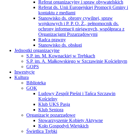
Referat organizacyjny i spraw obywatelskich
Referat ds. Unii Europejskiej Promocji Gminy i
kontaktu z mediami
Stanowisko ds. obrony cywilnej, spraw
wojskowych i P. P. O. Ż., pełnomocnik ds.
ochrony informacji niejawnych, współpraca z
Organizacjami Pozarządowymi
Radca prawny
Stanowisko ds. obsługi
Jednostki organizacyjne
S.P. im. M. Kownackiej w Trębkach
S.P. im. A. Małkowskiego w Szczawinie Kościelnym
GOPS
Inwestycje
Kultura
Biblioteka
GOK
Ludowy Zespół Pieśni i Tańca Szczawin
Kościelny
Klub UKS Pasja
Klub Seniora
Organizacje pozarządowe
Stowarzyszenie Kobiety Aktywne
Koło Gospodyń Wiejskich
Świetlica Trębki