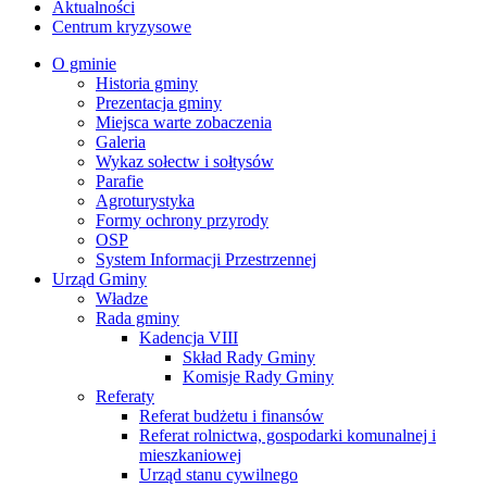
Aktualności
Centrum kryzysowe
O gminie
Historia gminy
Prezentacja gminy
Miejsca warte zobaczenia
Galeria
Wykaz sołectw i sołtysów
Parafie
Agroturystyka
Formy ochrony przyrody
OSP
System Informacji Przestrzennej
Urząd Gminy
Władze
Rada gminy
Kadencja VIII
Skład Rady Gminy
Komisje Rady Gminy
Referaty
Referat budżetu i finansów
Referat rolnictwa, gospodarki komunalnej i
mieszkaniowej
Urząd stanu cywilnego