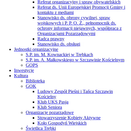
Referat organizacyjny i spraw obywatelskich
Referat ds. Unii Europejskiej Promocji Gminy i
kontaktu z mediami
Stanowisko ds. obrony cywilnej, spraw
wojskowych i P. P. O. Ż., pełnomocnik ds.
ochrony informacji niejawnych, współpraca z
Organizacjami Pozarządowymi
Radca prawny
Stanowisko ds. obsługi
Jednostki organizacyjne
S.P. im. M. Kownackiej w Trębkach
S.P. im. A. Małkowskiego w Szczawinie Kościelnym
GOPS
Inwestycje
Kultura
Biblioteka
GOK
Ludowy Zespół Pieśni i Tańca Szczawin
Kościelny
Klub UKS Pasja
Klub Seniora
Organizacje pozarządowe
Stowarzyszenie Kobiety Aktywne
Koło Gospodyń Wiejskich
Świetlica Trębki