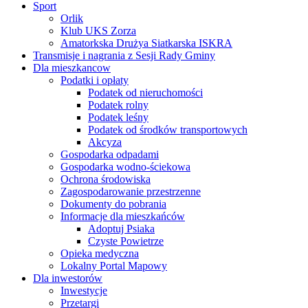
Sport
Orlik
Klub UKS Zorza
Amatorkska Drużya Siatkarska ISKRA
Transmisje i nagrania z Sesji Rady Gminy
Dla mieszkancow
Podatki i opłaty
Podatek od nieruchomości
Podatek rolny
Podatek leśny
Podatek od środków transportowych
Akcyza
Gospodarka odpadami
Gospodarka wodno-ściekowa
Ochrona środowiska
Zagospodarowanie przestrzenne
Dokumenty do pobrania
Informacje dla mieszkańców
Adoptuj Psiaka
Czyste Powietrze
Opieka medyczna
Lokalny Portal Mapowy
Dla inwestorów
Inwestycje
Przetargi