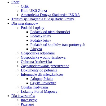
Sport
Orlik
Klub UKS Zorza
Amatorkska Drużya Siatkarska ISKRA
Transmisje i nagrania z Sesji Rady Gminy
Dla mieszkancow
Podatki i opłaty
Podatek od nieruchomości
Podatek rolny
Podatek leśny
Podatek od środków transportowych
Akcyza
Gospodarka odpadami
Gospodarka wodno-ściekowa
Ochrona środowiska
Zagospodarowanie przestrzenne
Dokumenty do pobrania
Informacje dla mieszkańców
Adoptuj Psiaka
Czyste Powietrze
Opieka medyczna
Lokalny Portal Mapowy
Dla inwestorów
Inwestycje
Przetargi