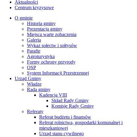
Aktualności
Centrum kryzysowe
O gminie
Historia gminy
Prezentacja gminy
Miejsca warte zobaczenia
Galeria
Wykaz sołectw i sołtysów
Parafie
Agroturystyka
Formy ochrony przyrody
OSP
System Informacji Przestrzennej
Urząd Gminy
Władze
Rada gminy
Kadencja VIII
Skład Rady Gminy
Komisje Rady Gminy
Referaty
Referat budżetu i finansów
Referat rolnictwa, gospodarki komunalnej i
mieszkaniowej
Urząd stanu cywilnego