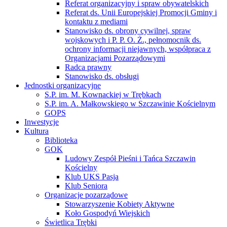
Referat organizacyjny i spraw obywatelskich
Referat ds. Unii Europejskiej Promocji Gminy i
kontaktu z mediami
Stanowisko ds. obrony cywilnej, spraw
wojskowych i P. P. O. Ż., pełnomocnik ds.
ochrony informacji niejawnych, współpraca z
Organizacjami Pozarządowymi
Radca prawny
Stanowisko ds. obsługi
Jednostki organizacyjne
S.P. im. M. Kownackiej w Trębkach
S.P. im. A. Małkowskiego w Szczawinie Kościelnym
GOPS
Inwestycje
Kultura
Biblioteka
GOK
Ludowy Zespół Pieśni i Tańca Szczawin
Kościelny
Klub UKS Pasja
Klub Seniora
Organizacje pozarządowe
Stowarzyszenie Kobiety Aktywne
Koło Gospodyń Wiejskich
Świetlica Trębki