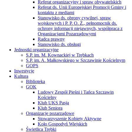
Referat organizacyjny i spraw obywatelskich
Referat ds. Unii Europejskiej Promocji Gminy i
kontaktu z mediami
Stanowisko ds. obrony cywilnej, spraw
wojskowych i P. P. O. Ż., pełnomocnik ds.
ochrony informacji niejawnych, współpraca z
Organizacjami Pozarządowymi
Radca prawny
Stanowisko ds. obsługi
Jednostki organizacyjne
S.P. im. M. Kownackiej w Trębkach
S.P. im. A. Małkowskiego w Szczawinie Kościelnym
GOPS
Inwestycje
Kultura
Biblioteka
GOK
Ludowy Zespół Pieśni i Tańca Szczawin
Kościelny
Klub UKS Pasja
Klub Seniora
Organizacje pozarządowe
Stowarzyszenie Kobiety Aktywne
Koło Gospodyń Wiejskich
Świetlica Trębki