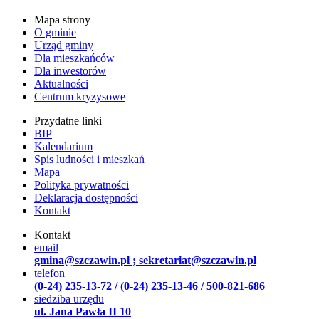
Mapa strony
O gminie
Urząd gminy
Dla mieszkańców
Dla inwestorów
Aktualności
Centrum kryzysowe
Przydatne linki
BIP
Kalendarium
Spis ludności i mieszkań
Mapa
Polityka prywatności
Deklaracja dostępności
Kontakt
Kontakt
email
gmina@szczawin.pl ; sekretariat@szczawin.pl
telefon
(0-24) 235-13-72 / (0-24) 235-13-46 / 500-821-686
siedziba urzędu
ul. Jana Pawła II 10