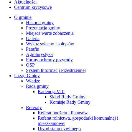
Aktualności
Centrum kryzysowe
O gminie
Historia gminy
Prezentacja gminy
Miejsca warte zobaczenia
Galeria
Wykaz sołectw i sołtysów
Parafie
Agroturystyka
Formy ochrony przyrody
OSP
System Informacji Przestrzennej
Urząd Gminy
Władze
Rada gminy
Kadencja VIII
Skład Rady Gminy
Komisje Rady Gminy
Referaty
Referat budżetu i finansów
Referat rolnictwa, gospodarki komunalnej i
mieszkaniowej
Urząd stanu cywilnego