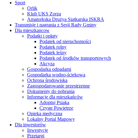
Sport
Orlik
Klub UKS Zorza
Amatorkska Drużya Siatkarska ISKRA
Transmisje i nagrania z Sesji Rady Gminy
Dla mieszkancow
Podatki i opłaty
Podatek od nieruchomości
Podatek rolny
Podatek leśny
Podatek od środków transportowych
Akcyza
Gospodarka odpadami
Gospodarka wodno-ściekowa
Ochrona środowiska
Zagospodarowanie przestrzenne
Dokumenty do pobrania
Informacje dla mieszkańców
Adoptuj Psiaka
Czyste Powietrze
Opieka medyczna
Lokalny Portal Mapowy
Dla inwestorów
Inwestycje
Przetargi