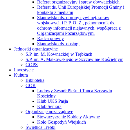
Referat organizacyjny i spraw obywatelskich
Referat ds. Unii Europejskiej Promocji Gminy i
kontaktu z mediami
Stanowisko ds. obrony cywilnej, spraw
wojskowych i P. P. O. Ż., pełnomocnik ds.
ochrony informacji niejawnych, współpraca z
Organizacjami Pozarządowymi
Radca prawny
Stanowisko ds. obsługi
Jednostki organizacyjne
S.P. im. M. Kownackiej w Trębkach
S.P. im. A. Małkowskiego w Szczawinie Kościelnym
GOPS
Inwestycje
Kultura
Biblioteka
GOK
Ludowy Zespół Pieśni i Tańca Szczawin
Kościelny
Klub UKS Pasja
Klub Seniora
Organizacje pozarządowe
Stowarzyszenie Kobiety Aktywne
Koło Gospodyń Wiejskich
Świetlica Trębki