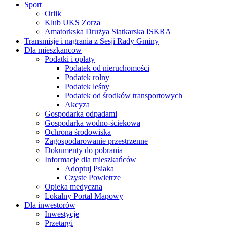
Sport
Orlik
Klub UKS Zorza
Amatorkska Drużya Siatkarska ISKRA
Transmisje i nagrania z Sesji Rady Gminy
Dla mieszkancow
Podatki i opłaty
Podatek od nieruchomości
Podatek rolny
Podatek leśny
Podatek od środków transportowych
Akcyza
Gospodarka odpadami
Gospodarka wodno-ściekowa
Ochrona środowiska
Zagospodarowanie przestrzenne
Dokumenty do pobrania
Informacje dla mieszkańców
Adoptuj Psiaka
Czyste Powietrze
Opieka medyczna
Lokalny Portal Mapowy
Dla inwestorów
Inwestycje
Przetargi