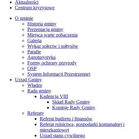
Aktualności
Centrum kryzysowe
O gminie
Historia gminy
Prezentacja gminy
Miejsca warte zobaczenia
Galeria
Wykaz sołectw i sołtysów
Parafie
Agroturystyka
Formy ochrony przyrody
OSP
System Informacji Przestrzennej
Urząd Gminy
Władze
Rada gminy
Kadencja VIII
Skład Rady Gminy
Komisje Rady Gminy
Referaty
Referat budżetu i finansów
Referat rolnictwa, gospodarki komunalnej i
mieszkaniowej
Urząd stanu cywilnego