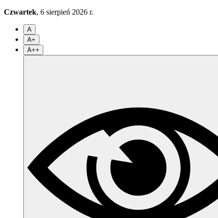
Czwartek
, 6 sierpień 2026 r.
A
A+
A++