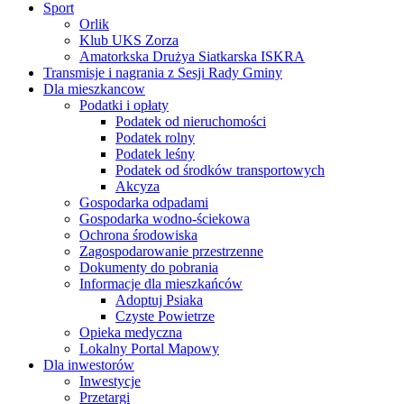
Sport
Orlik
Klub UKS Zorza
Amatorkska Drużya Siatkarska ISKRA
Transmisje i nagrania z Sesji Rady Gminy
Dla mieszkancow
Podatki i opłaty
Podatek od nieruchomości
Podatek rolny
Podatek leśny
Podatek od środków transportowych
Akcyza
Gospodarka odpadami
Gospodarka wodno-ściekowa
Ochrona środowiska
Zagospodarowanie przestrzenne
Dokumenty do pobrania
Informacje dla mieszkańców
Adoptuj Psiaka
Czyste Powietrze
Opieka medyczna
Lokalny Portal Mapowy
Dla inwestorów
Inwestycje
Przetargi