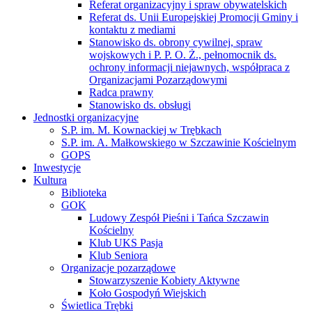
Referat organizacyjny i spraw obywatelskich
Referat ds. Unii Europejskiej Promocji Gminy i
kontaktu z mediami
Stanowisko ds. obrony cywilnej, spraw
wojskowych i P. P. O. Ż., pełnomocnik ds.
ochrony informacji niejawnych, współpraca z
Organizacjami Pozarządowymi
Radca prawny
Stanowisko ds. obsługi
Jednostki organizacyjne
S.P. im. M. Kownackiej w Trębkach
S.P. im. A. Małkowskiego w Szczawinie Kościelnym
GOPS
Inwestycje
Kultura
Biblioteka
GOK
Ludowy Zespół Pieśni i Tańca Szczawin
Kościelny
Klub UKS Pasja
Klub Seniora
Organizacje pozarządowe
Stowarzyszenie Kobiety Aktywne
Koło Gospodyń Wiejskich
Świetlica Trębki