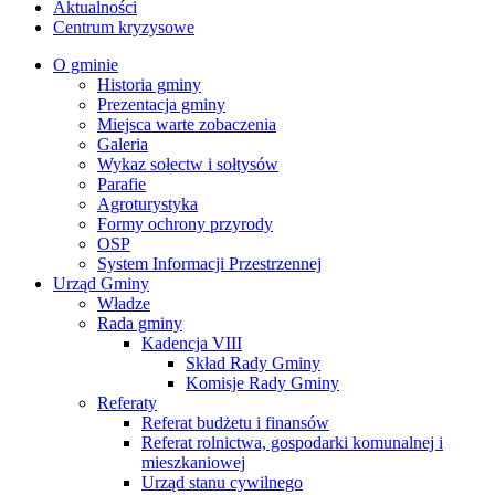
Aktualności
Centrum kryzysowe
O gminie
Historia gminy
Prezentacja gminy
Miejsca warte zobaczenia
Galeria
Wykaz sołectw i sołtysów
Parafie
Agroturystyka
Formy ochrony przyrody
OSP
System Informacji Przestrzennej
Urząd Gminy
Władze
Rada gminy
Kadencja VIII
Skład Rady Gminy
Komisje Rady Gminy
Referaty
Referat budżetu i finansów
Referat rolnictwa, gospodarki komunalnej i
mieszkaniowej
Urząd stanu cywilnego