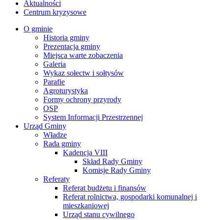
Aktualności
Centrum kryzysowe
O gminie
Historia gminy
Prezentacja gminy
Miejsca warte zobaczenia
Galeria
Wykaz sołectw i sołtysów
Parafie
Agroturystyka
Formy ochrony przyrody
OSP
System Informacji Przestrzennej
Urząd Gminy
Władze
Rada gminy
Kadencja VIII
Skład Rady Gminy
Komisje Rady Gminy
Referaty
Referat budżetu i finansów
Referat rolnictwa, gospodarki komunalnej i
mieszkaniowej
Urząd stanu cywilnego