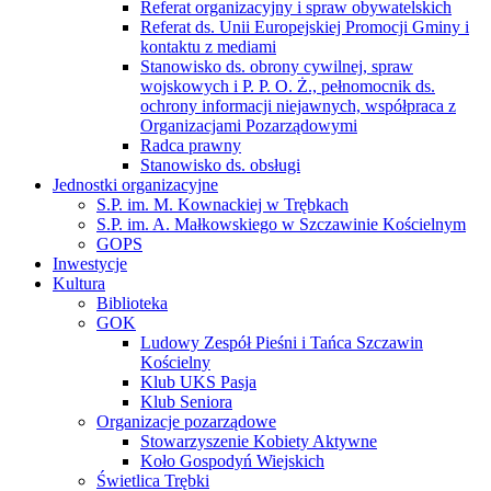
Referat organizacyjny i spraw obywatelskich
Referat ds. Unii Europejskiej Promocji Gminy i
kontaktu z mediami
Stanowisko ds. obrony cywilnej, spraw
wojskowych i P. P. O. Ż., pełnomocnik ds.
ochrony informacji niejawnych, współpraca z
Organizacjami Pozarządowymi
Radca prawny
Stanowisko ds. obsługi
Jednostki organizacyjne
S.P. im. M. Kownackiej w Trębkach
S.P. im. A. Małkowskiego w Szczawinie Kościelnym
GOPS
Inwestycje
Kultura
Biblioteka
GOK
Ludowy Zespół Pieśni i Tańca Szczawin
Kościelny
Klub UKS Pasja
Klub Seniora
Organizacje pozarządowe
Stowarzyszenie Kobiety Aktywne
Koło Gospodyń Wiejskich
Świetlica Trębki