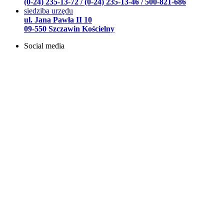
(0-24) 235-13-72 / (0-24) 235-13-46 / 500-821-686
siedziba urzędu
ul. Jana Pawła II 10
09-550 Szczawin Kościelny
Social media