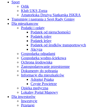
Sport
Orlik
Klub UKS Zorza
Amatorkska Drużya Siatkarska ISKRA
Transmisje i nagrania z Sesji Rady Gminy
Dla mieszkancow
Podatki i opłaty
Podatek od nieruchomości
Podatek rolny
Podatek leśny
Podatek od środków transportowych
Akcyza
Gospodarka odpadami
Gospodarka wodno-ściekowa
Ochrona środowiska
Zagospodarowanie przestrzenne
Dokumenty do pobrania
Informacje dla mieszkańców
Adoptuj Psiaka
Czyste Powietrze
Opieka medyczna
Lokalny Portal Mapowy
Dla inwestorów
Inwestycje
Przetargi